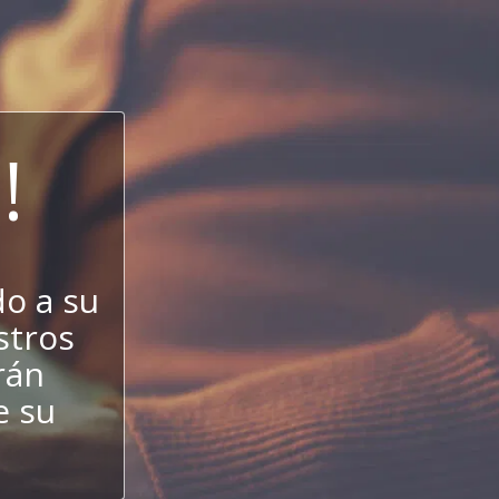
!
o a su
estros
rán
e su