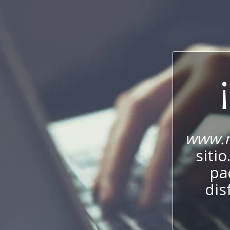
www.n
sitio
pa
dis